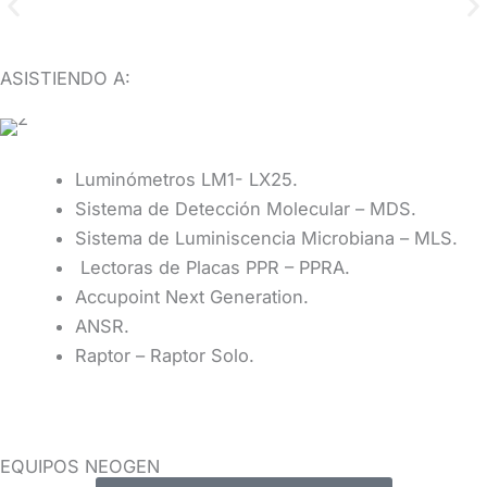
MANTENIMIENTO
PREVENTIVO​
ASISTIENDO A:
Se realizará el mantenimiento integral de diversos
equipos de laboratorio, siguiendo los
procedimientos y recomendaciones del fabricante.
Luminómetros LM1- LX25.
Sistema de Detección Molecular – MDS.
SOLICITAR INFORMACIÓN
Sistema de Luminiscencia Microbiana – MLS.
Lectoras de Placas PPR – PPRA.
Accupoint Next Generation.
ANSR.
Raptor – Raptor Solo.
EQUIPOS NEOGEN​