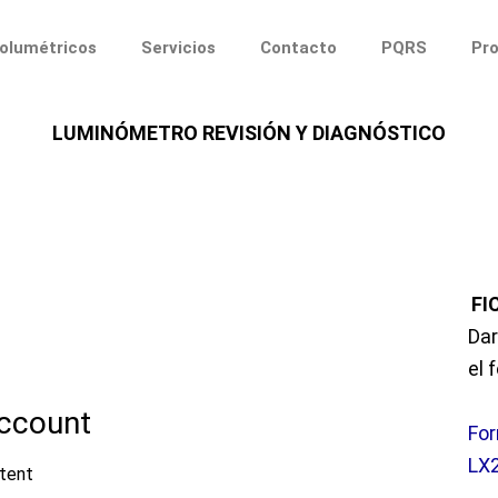
volumétricos
Servicios
Contacto
PQRS
Pr
LUMINÓMETRO REVISIÓN Y DIAGNÓSTICO
FI
Dar
el 
For
LX